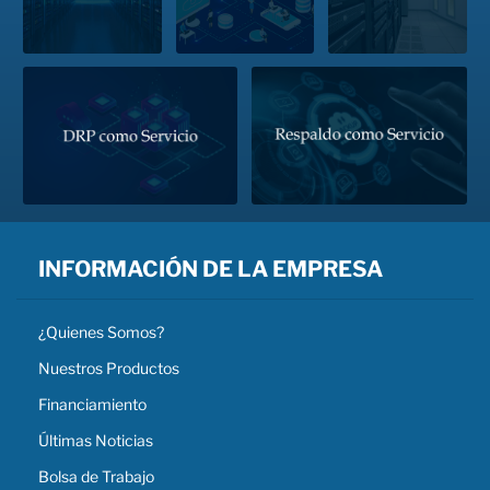
DRP como Servicio
Respaldo como Servicio
Servicio particular no condicionado a usuarios de SAP BO. Solución de DRP como Servicio a
Servicio administrado de respaldos para clientes que han adquirido infraestructura en sitio y
clientes que adquieren infraestructura para tener en sus instalaciones, pero necesitan un sitio
un sistema de respaldos. Ofrecemos dentro de nuestro centro de datos un espacio para
alterno como contingencia para dar continuidad a la operación. Este servicio incluye un análisis
almacenar copia de los respaldos generados de manera local, con el fin de que el cliente pueda
de riesgos e impactos, diseño de estrategia de DRP, despliegue y configuración, monitoreo y
tener su información protegida en caso de falla, perdida o corrupción de datos en su centro de
soporte.
datos.
INFORMACIÓN DE LA EMPRESA
¿Quienes Somos?
Nuestros Productos
Financiamiento
Últimas Noticias
Bolsa de Trabajo