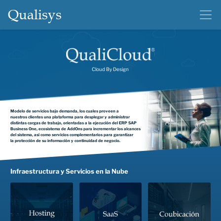
Qualisys
Cloud By Design
Modelo de servicios bajo demanda, los cuales proveen a
nuestros clientes una plataforma para desplegar y administrar
distintas cargas de trabajo, orientadas a la ejecución del ERP SAP
Business One, ecosistema de AddOns para incrementar los alcances
del sistema, así como servicios complementarios para garantizar
la protección de su información y continuidad de negocio.
Infraestructura y Servicios en la Nube
Hosting
SaaS
Coubicación
Infraestructura como Servicio (laas), la cual despliega
Servicio de renta de acceso a SAP Business One. En
Servicio de administración de infraestructura de
instancias virtuales dentro de nuestra infraestructura
este ambiente el cliente solo tiene acceso a una solución
nuestros clientes usuarios de SAP Business One en el
y ofrece al cliente la capacidad de ejecutar su servidor
"out of the box" del ERP, en un ambiente multitenant.
centro de datos de QualiCloud. Se provee una
de SAP Business One y servidor de acceso remoto. En
administración integral de infraestructura, sistemas
este servicio el cliente tiene la posibilidad de ejecutar
operativos, aplicativo SAP BO, telecomunicaciones y
instancias virtuales adicionales, con aplicativos que
seguridad.
interactúen con SAP Business One o sean de
importancia para el negocio.